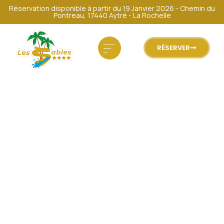
Réservation disponible à partir du 19 Janvier 2026 - Chemin du
Pontreau, 17440 Aytré - La Rochelle
RÉSERVER